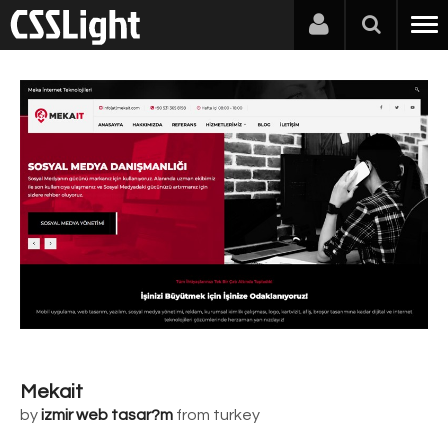
Mekait
by
izmir web tasar?m
from turkey