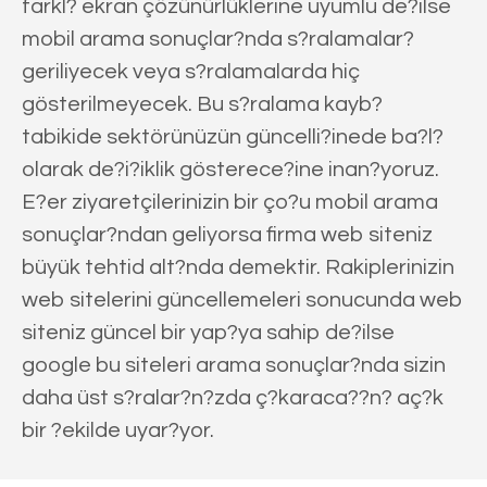
farkl? ekran çözünürlüklerine uyumlu de?ilse
mobil arama sonuçlar?nda s?ralamalar?
geriliyecek veya s?ralamalarda hiç
gösterilmeyecek. Bu s?ralama kayb?
tabikide sektörünüzün güncelli?inede ba?l?
olarak de?i?iklik gösterece?ine inan?yoruz.
E?er ziyaretçilerinizin bir ço?u mobil arama
sonuçlar?ndan geliyorsa firma web siteniz
büyük tehtid alt?nda demektir. Rakiplerinizin
web sitelerini güncellemeleri sonucunda web
siteniz güncel bir yap?ya sahip de?ilse
google bu siteleri arama sonuçlar?nda sizin
daha üst s?ralar?n?zda ç?karaca??n? aç?k
bir ?ekilde uyar?yor.